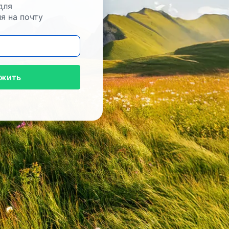
для
я на почту
жить