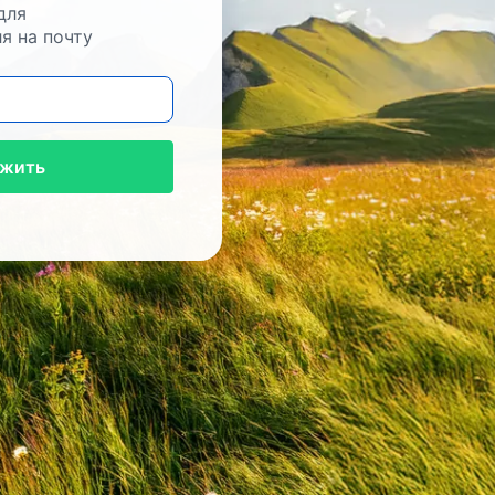
для
я на почту
жить