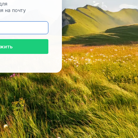
для
я на почту
жить