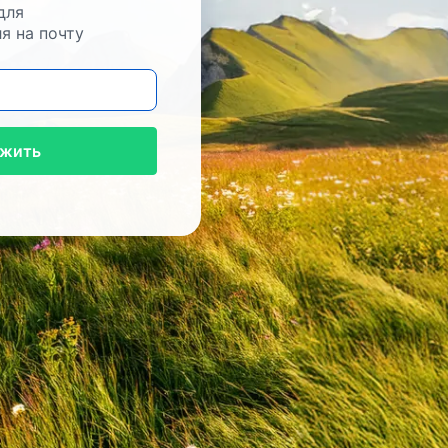
для
я на почту
жить