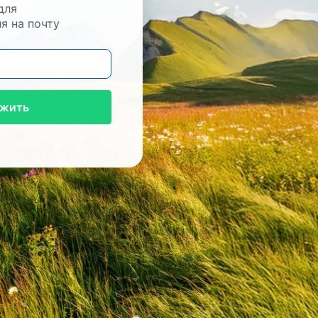
для
я на почту
жить