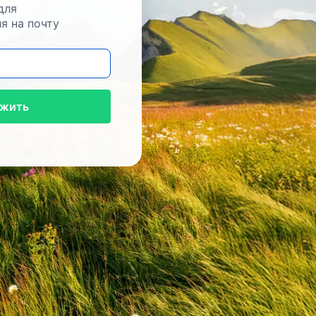
для
я на почту
жить